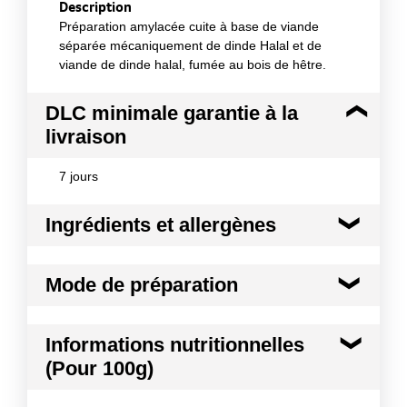
Description
Préparation amylacée cuite à base de viande
séparée mécaniquement de dinde Halal et de
viande de dinde halal, fumée au bois de hêtre.
DLC minimale garantie à la
livraison
7 jours
Ingrédients et allergènes
Ingrédients :
Mode de préparation
Viande séparée mécaniquement de dinde Halal
(origine UE) 66%, eau, viande de dinde Halal
(origine UE) 6,3%, gras de dinde Halal (origine UE),
Mode de préparation :
Plonger les Hot Dog dans
Informations nutritionnelles
peau de dinde Halal (origine UE), sel, protéine de
l'eau frémissante (non bouillante) pendant environ 5
SOJA, stabilisants : E451, E331, E262, E1422 et
(Pour 100g)
minutes. Pour les enfants de moins de 4 ans,
E461, exhausteur de goût : E621*, protéine de SOJA
couper la Hot Dog dans le sens de la longueur, puis
hydrolysées, arômes (dont arôme de fumée),
Kilocalories
248 kcal