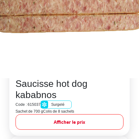
Saucisse hot dog
kababnos
Code : 615037
Surgelé
Sachet de 700 g
Colis de 8 sachets
Afficher le prix