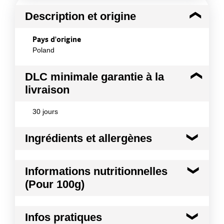
Description et origine
Pays d'origine
Poland
DLC minimale garantie à la
livraison
30 jours
Ingrédients et allergènes
Ingrédients :
Informations nutritionnelles
Viande de porc 72%, eau, viande de bœuf 8%,
(Pour 100g)
amidon de pomme de terre, sel, protéines de soja,
stabilisants : E450, exhausteur de gout : E621,
glucose, épices, extrait d¿épices, antioxydant :
Kilocalories
244 kcal
E300, plantes aromatiques, conservateur : E250.
Infos pratiques