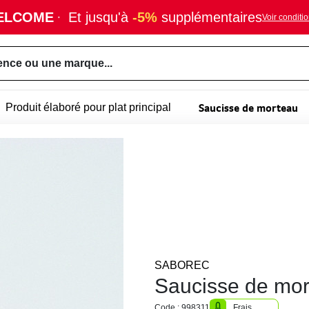
ELCOME
·
Et jusqu'à
-5%
supplémentaires
Voir conditi
ence ou une marque...
Saucisse de morteau
Produit élaboré pour plat principal
SABOREC
Saucisse de mo
Code : 998311
Frais