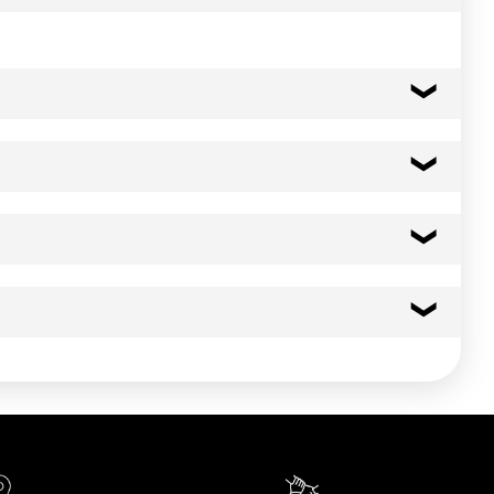
( Ne pas piquer avant cuisson)
332 kcal
1388 kj
29.0 g
11.00 g