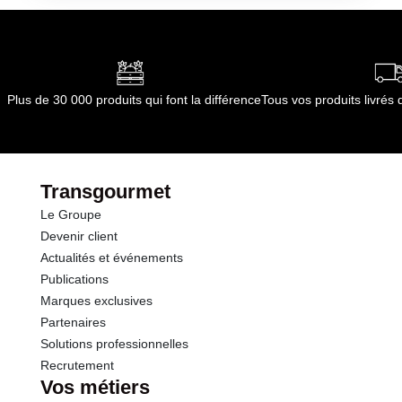
C
Durée totale du produit :
18 mois
dont Acides gras saturés
5.00 g
Conformément aux informations transmises
par le(s) fournisseur(s) de Transgourmet
Glucides
0.5 g
Opérations
Plus de 30 000 produits qui font la différence
Tous vos produits livré
Protéines
15.2 g
Sel
2.20 g
Transgourmet
Le Groupe
Devenir client
Actualités et événements
Publications
Marques exclusives
Partenaires
Solutions professionnelles
Recrutement
Vos métiers