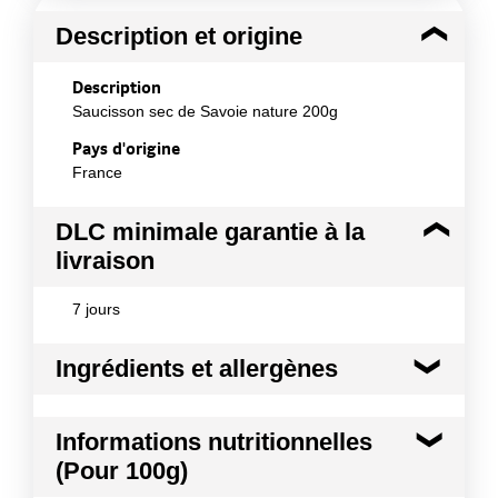
Description et origine
Description
Saucisson sec de Savoie nature 200g
Pays d'origine
France
DLC minimale garantie à la
livraison
7 jours
Ingrédients et allergènes
Ingrédients :
Informations nutritionnelles
Viande de porc, sel, lactose, dextrose, ail, poivre,
(Pour 100g)
muscade, conservateur : E252 ; ferments, boyau
naturel de porc. Viande : Origine France