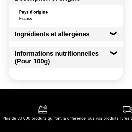
Pays d'origine
France
Ingrédients et allergènes
Ingrédients :
Informations nutritionnelles
SAUGE
(Pour 100g)
Conformément aux informations transmises
par le(s) fournisseur(s) de Transgourmet
Kilocalories
24 kcal
Opérations
Kilojoules
102 kj
Matières grasses
0.5 g
dont Acides gras saturés
0.01 g
Plus de 30 000 produits qui font la différence
Tous vos produits livré
Glucides
1.0 g