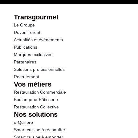
dont Sucres
0.3 g
Transgourmet
Le Groupe
Fibres
7.0 g
Devenir client
Actualités et événements
Protéines
4.0 g
Publications
Marques exclusives
Sel
0.03 g
Partenaires
Solutions professionnelles
Recrutement
Vos métiers
Restauration Commerciale
Boulangerie-Pâtisserie
Restauration Collective
Nos solutions
e-Quilibre
Smart cuisine à réchauffer
Smart cuisine à emporter