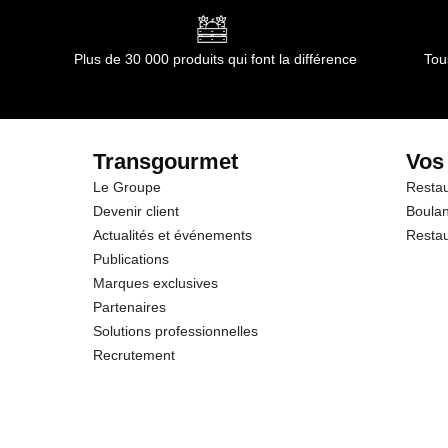
Glucides
Plus de 30 000 produits qui font la différence
Tou
dont Sucres
Fibres
Transgourmet
Vos
Le Groupe
Restau
Protéines
Devenir client
Boulan
Actualités et événements
Restau
Sel
Publications
Marques exclusives
Partenaires
Solutions professionnelles
Recrutement