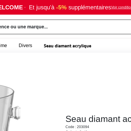
ELCOME
·
Et jusqu'à
-5%
supplémentaires
Voir conditi
ence ou une marque...
Seau diamant acrylique
rime
Divers
Seau diamant ac
Code : 203094