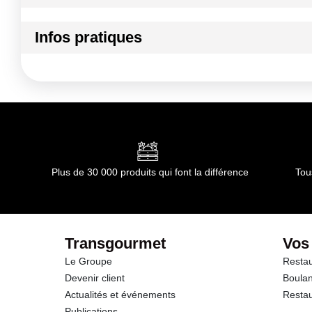
Ingrédients :
Infos pratiques
Matière : acrylique
Conformément aux informations transmises par le(s) f
Conditions de stockage avant ouverture :
température a
Durée totale du produit :
non applicable
Conformément aux informations transmises par le(s) f
Plus de 30 000 produits qui font la différence
Tou
Transgourmet
Vos
Le Groupe
Restau
Devenir client
Boulan
Actualités et événements
Restau
Publications