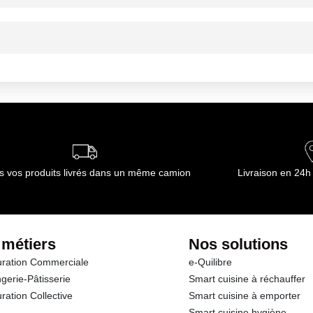
ournisseur(s) de Transgourmet Opérations
mbiante
ournisseur(s) de Transgourmet Opérations
s vos produits livrés dans un même camion
Livraison en 24h
 métiers
Nos solutions
ration Commerciale
e-Quilibre
gerie-Pâtisserie
Smart cuisine à réchauffer
ration Collective
Smart cuisine à emporter
Smart cuisine hygiène