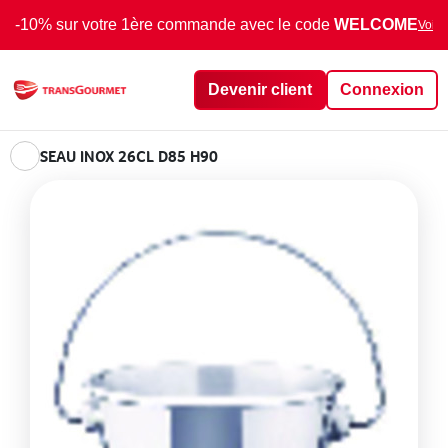
-10% sur votre 1ère commande avec le code
WELCOME
Voir 
Devenir client
Connexion
SEAU INOX 26CL D85 H90