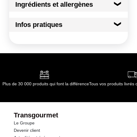
Ingrédients et allergènes
Ingrédients :
Infos pratiques
non applicable
Conformément aux informations transmises
Conditions de stockage avant ouverture
par le(s) fournisseur(s) de Transgourmet
:
Opérations
température ambiante
Durée totale du produit :
non applicable
Conformément aux informations transmises
par le(s) fournisseur(s) de Transgourmet
Opérations
Plus de 30 000 produits qui font la différence
Tous vos produits livré
Transgourmet
Le Groupe
Devenir client