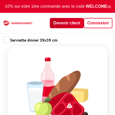
-10% sur votre 1ère commande avec le code
WELCOME
Voir 
Devenir client
Connexion
Serviette dinner 39x39 cm