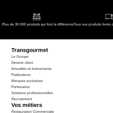
Allergènes :
Anhydride sulfureux et sulfites
Conformément aux informations transmises
par le(s) fournisseur(s) de Transgourmet
Opérations
Plus de 30 000 produits qui font la différence
Tous vos produits livré
Transgourmet
Le Groupe
Devenir client
Actualités et événements
Publications
Marques exclusives
Partenaires
Solutions professionnelles
Recrutement
Vos métiers
Restauration Commerciale