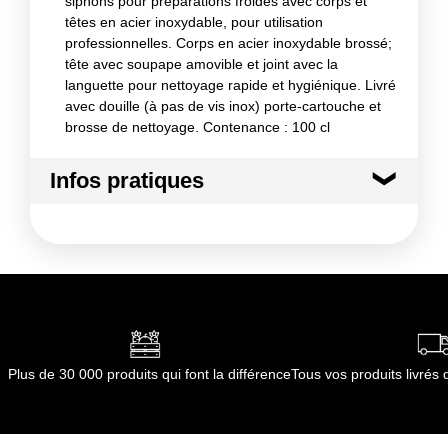
siphons pour préparations froides avec corps et
têtes en acier inoxydable, pour utilisation
professionnelles. Corps en acier inoxydable brossé;
tête avec soupape amovible et joint avec la
languette pour nettoyage rapide et hygiénique. Livré
avec douille (à pas de vis inox) porte-cartouche et
brosse de nettoyage. Contenance : 100 cl
Infos pratiques
Conditions de stockage avant ouverture :
A
conserver dans un endroit sec et propre
Conformément aux informations transmises
par le(s) fournisseur(s) de Transgourmet
Opérations
Plus de 30 000 produits qui font la différence
Tous vos produits livré