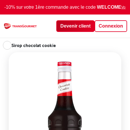
-10% sur votre 1ère commande avec le code
WELCOME
Voir 
Devenir client
Connexion
Sirop chocolat cookie