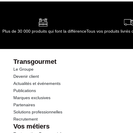
Conditions de stockage après ouverture :
à
température ambiante, refermé, dans un endroit
dont Acides gras saturés
0.00 g
propre et sec.
Conformément aux informations transmises
Glucides
80.9 g
par le(s) fournisseur(s) de Transgourmet
Plus de 30 000 produits qui font la différence
Tous vos produits livré
Opérations
dont Sucres
80.9 g
Protéines
0.0 g
Transgourmet
Le Groupe
Sel
0.00 g
Devenir client
Actualités et événements
Publications
Marques exclusives
Partenaires
Solutions professionnelles
Recrutement
Vos métiers