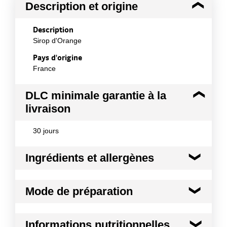
Description et origine
Description
Sirop d'Orange
Pays d'origine
France
DLC minimale garantie à la
livraison
30 jours
Ingrédients et allergènes
Ingrédients :
Mode de préparation
Sucre, eau, sirop de glucose- fructose, jus d'orange
à base de concentré 7%, acidifiant : E330, arômes,
colorant :E161b, extrait de paprika, stabilisant :
Mode de préparation :
Agiter avant emploi - Diluer
Informations nutritionnelles
E445.