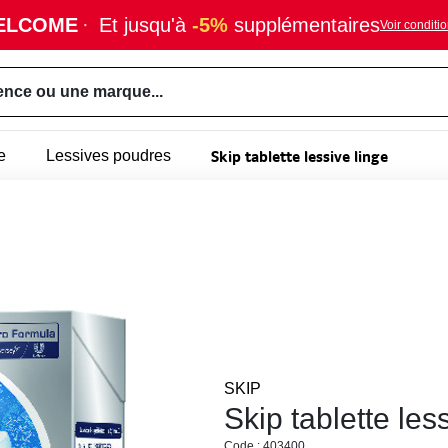
ELCOME
·
Et jusqu'à
-5%
supplémentaires
Voir conditi
ence ou une marque...
Skip tablette lessive linge
e
Lessives poudres
SKIP
Skip tablette les
Code : 403400