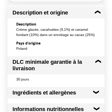
Description et origine
Description
Crème glacée, cacahuètes (9,1%) et caramel
fondant (10%) dans un enrobage au cacao (25%)
Pays d'origine
Poland
DLC minimale garantie à la
livraison
30 jours
Ingrédients et allergènes
Ingrédients :
Informations nutritionnelles
eau, sucre, sirop de glucose, cacahuètes, lait