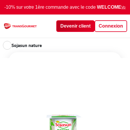
-10% sur votre 1ère commande avec le code
WELCOME
Voir 
Devenir client
Connexion
Sojasun nature