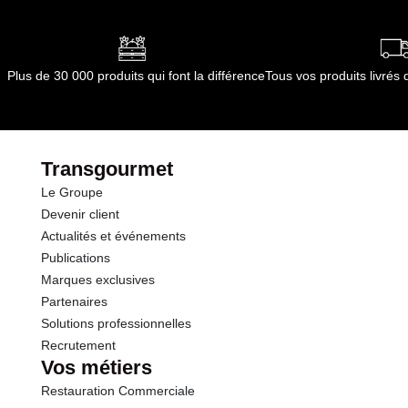
Conditions de stockage après ouverture :
A
conserver le récipient bien fermé et dans un endroit
sec.
Conformément aux informations transmises
Plus de 30 000 produits qui font la différence
Tous vos produits livré
par le(s) fournisseur(s) de Transgourmet
Opérations
Transgourmet
Le Groupe
Devenir client
Actualités et événements
Publications
Marques exclusives
Partenaires
Solutions professionnelles
Recrutement
Vos métiers
Restauration Commerciale