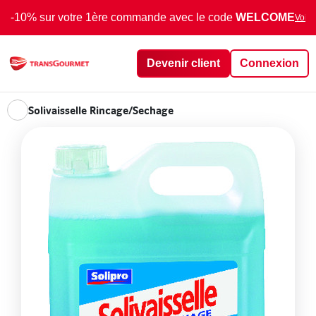
-10% sur votre 1ère commande avec le code
WELCOME
Voir 
Devenir client
Connexion
Solivaisselle Rincage/Sechage