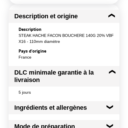
Description et origine
Description
STEAK HACHE FACON BOUCHERE 140G 20% VBF
X16 - 110mm diamètre
Pays d'origine
France
DLC minimale garantie à la
livraison
5 jours
Ingrédients et allergènes
Ingrédients :
Mode de préparation
100% BOEUF, STEAK HACHE FACON BOUCHERE