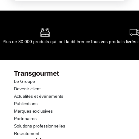
conserver entre 0 et 4°C.
quelques minutes avant leur mise en œuvre. En
Conditions de stockage après ouverture :
A
quelques instants, les viandes reprendront leurs
conserver entre 0 et 4°C.
couleurs.
Durée totale du produit :
12 jours
Conformément aux informations transmises
par le(s) fournisseur(s) de Transgourmet
Plus de 30 000 produits qui font la différence
Tous vos produits livré
Opérations
Transgourmet
Le Groupe
Devenir client
Actualités et événements
Publications
Marques exclusives
Partenaires
Solutions professionnelles
Recrutement