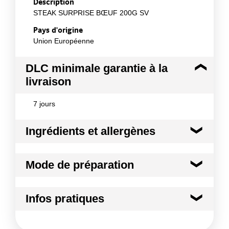
Description
STEAK SURPRISE BŒUF 200G SV
Pays d'origine
Union Européenne
DLC minimale garantie à la
livraison
7 jours
Ingrédients et allergènes
Ingrédients :
Mode de préparation
100% BŒUF Morceau d'origine : Dessus de palette
issu d'un avant, plus précisément au niveau de
l'épaule
UTILISATION CULINAIRE : - Morceau de 1ère
Infos pratiques
Conformément aux informations transmises
catégorie - Pièce à griller ou à poêler, très
par le(s) fournisseur(s) de Transgourmet
succulente
Conditions de stockage avant ouverture :
A
Opérations
Mode de préparation :
Ouvrez l'emballage