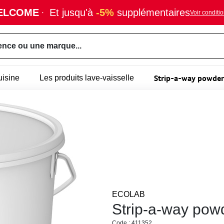
ELCOME
·
Et jusqu'à
-5%
supplémentaires
Voir conditi
ence ou une marque...
Strip-a-way powder
uisine
Les produits lave-vaisselle
ECOLAB
Strip-a-way pow
Code : 411352