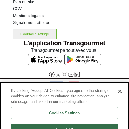
Plan du site
CGV
Mentions légales
Signalement éthique
Cookies Settings
L'application Transgourmet
Transgourmet partout avec vous !
By clicking “Accept All Cookies”, you agree to the storing of
cookies on your device to enhance site navigation, analyze
Interdiction de vente de boissons alcooliques aux mineurs de
site usage, and assist in our marketing efforts.
moins de 18 ans
Cookies Settings
La preuve de majorité de l'acheteur est exigée au moment de la vente
en ligne.
Code de la santé publique, Aar.l.3342-1 et l.3353-3