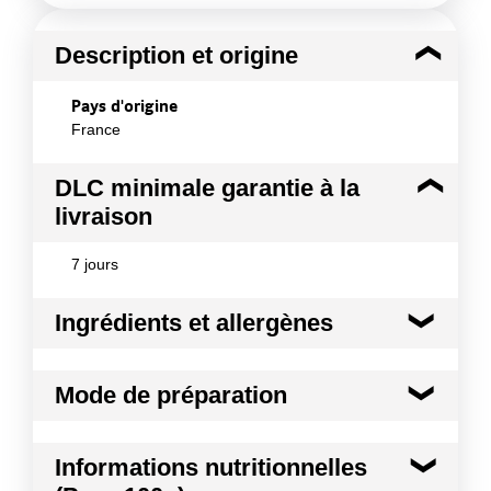
Description et origine
Pays d'origine
France
DLC minimale garantie à la
livraison
7 jours
Ingrédients et allergènes
Ingrédients :
Mode de préparation
Poulet
Conformément aux informations transmises
A consommer cuit à coeur Pour une cuisson
par le(s) fournisseur(s) de Transgourmet
Informations nutritionnelles
maitrisée, le suprême de poulet doit se cuire
Opérations