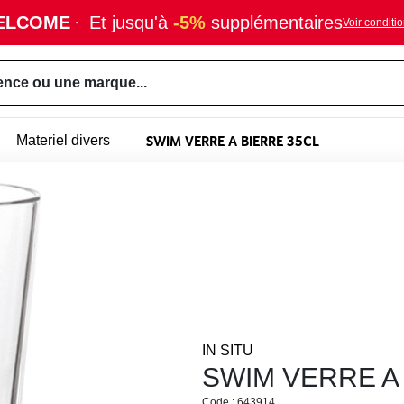
ELCOME
·
Et jusqu'à
-5%
supplémentaires
Voir conditi
ence ou une marque...
SWIM VERRE A BIERRE 35CL
Materiel divers
IN SITU
SWIM VERRE A
Code : 643914