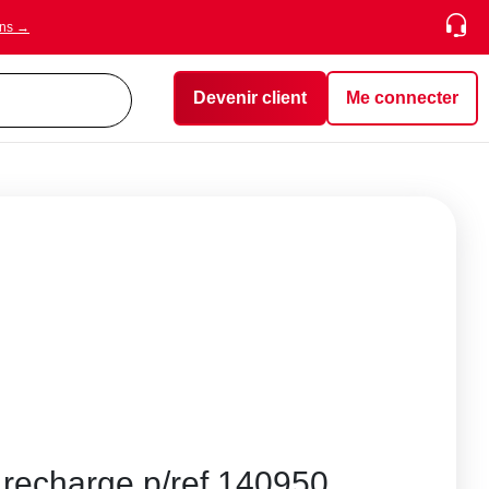
ons →
Devenir client
Me connecter
recharge p/ref.140950