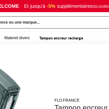
ELCOME
·
Et jusqu'à
-5%
supplémentaires
Voir conditi
ence ou une marque...
Tampon encreur recharge
Materiel divers
FLO FRANCE
Tampon encreur 