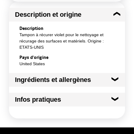
Description et origine
Description
Tampon à récurer violet pour le nettoyage et
récurage des surfaces et matériels. Origine :
ETATS-UNIS
Pays d'origine
United States
Ingrédients et allergènes
Ingrédients :
Infos pratiques
Composition : - fibres synthétiques de haute qualité
constituées d'une nappe non tissée à structure
ouverte - résine synthétique - grains abrasifs
Durée totale du produit :
Pour une meilleure
répartis de façon homogène et faiblement rayant
hygiène, renouvelez régulièrement le tampon après
Conformément aux informations transmises
2 ou 3 semaines d¿utilisation.
par le(s) fournisseur(s) de Transgourmet