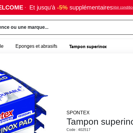
ELCOME
·
Et jusqu'à
-5%
supplémentaires
Voir conditi
ence ou une marque...
Tampon superinox
le
Eponges et abrasifs
SPONTEX
Tampon superin
Code : 402517