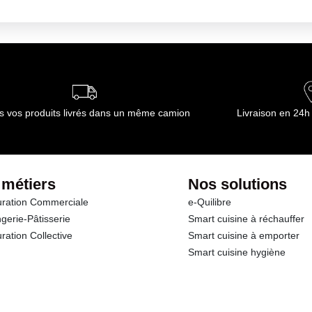
 Utilisez des gants étanches lorsque vous travaillez au contact de l'eau
océder à un test sur une petite surface avant utilisation Soin du texti
s vos produits livrés dans un même camion
Livraison en 24h
 métiers
Nos solutions
ration Commerciale
e-Quilibre
gerie-Pâtisserie
Smart cuisine à réchauffer
ration Collective
Smart cuisine à emporter
Smart cuisine hygiène