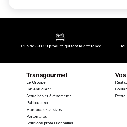
Mode de préparation :
Rincer avant la première utilisation
chaque utilisation Peut endommager les surfaces délicates Pr
Plus de 30 000 produits qui font la différence
Tou
Transgourmet
Vos
Le Groupe
Restau
Devenir client
Boulan
Actualités et événements
Restau
Publications
Marques exclusives
Partenaires
Solutions professionnelles