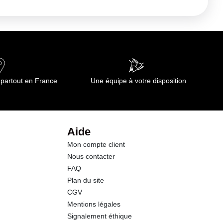
, de produits chimiques et de détergents. Rincer avant et après
le : Lavable en machine jusqu'à 60°C avec une lessive classique
 partout en France
Une équipe à votre disposition
Aide
Mon compte client
Nous contacter
FAQ
Plan du site
CGV
Mentions légales
Signalement éthique