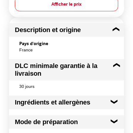
Afficher le prix
Description et origine
Pays d'origine
France
DLC minimale garantie à la
livraison
30 jours
Ingrédients et allergènes
Ingrédients :
Mode de préparation
Pommes 78 % - Sucre - Farine de froment
(GLUTEN) - Beurre concentré (LAIT) - Sel -