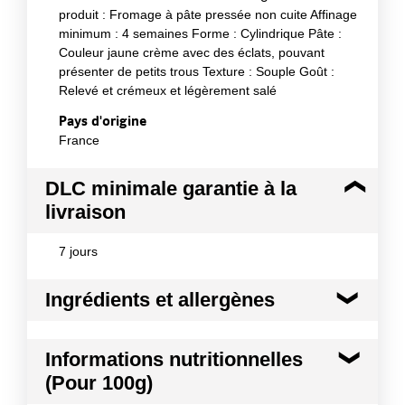
produit : Fromage à pâte pressée non cuite Affinage
minimum : 4 semaines Forme : Cylindrique Pâte :
Couleur jaune crème avec des éclats, pouvant
présenter de petits trous Texture : Souple Goût :
Relevé et crémeux et légèrement salé
Pays d'origine
France
DLC minimale garantie à la
livraison
7 jours
Ingrédients et allergènes
Ingrédients :
Informations nutritionnelles
LAIT cru de vache (Origine UE), sel, présure,
(Pour 100g)
ferments LACTIQUES, truffe d'été (Tuber Aestivum
vitt. 1.6%), arôme de truffe, conservateur : E251,