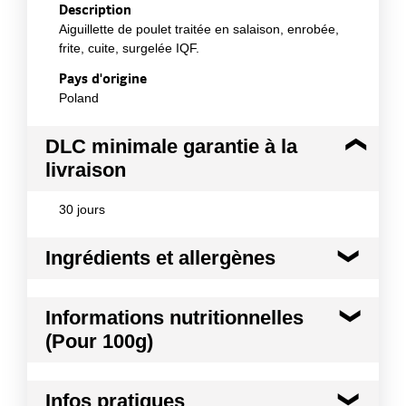
Description
Aiguillette de poulet traitée en salaison, enrobée,
frite, cuite, surgelée IQF.
Pays d'origine
Poland
DLC minimale garantie à la
livraison
30 jours
Ingrédients et allergènes
Ingrédients :
Informations nutritionnelles
Aiguillette de poulet (56%), enrobage (farine de blé,
(Pour 100g)
amidon de blé, sel, huile de colza, agents levant:
E450, E500; épices, arômes naturels, ail, levure),
eau, huile de colza, sel, amidon de maïs, extraits
Kilocalories
156 kcal
d'épices (dont céleri), sucre, extrait de levure, ail en
Infos pratiques