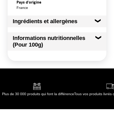
Pays d'origine
France
Ingrédients et allergènes
Ingrédients :
Informations nutritionnelles
Thym citron
(Pour 100g)
Conformément aux informations transmises
par le(s) fournisseur(s) de Transgourmet
Kilocalories
79 kcal
Opérations
Kilojoules
332 kj
Matières grasses
1.7 g
dont Acides gras saturés
0.47 g
Plus de 30 000 produits qui font la différence
Tous vos produits livré
Glucides
10.5 g