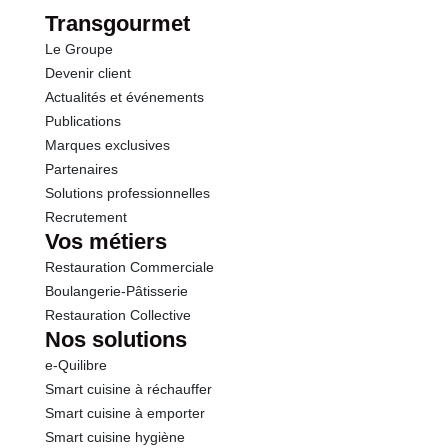
dont Sucres
0.0 g
Transgourmet
Le Groupe
Fibres
14.0 g
Devenir client
Actualités et événements
Protéines
5.6 g
Publications
Marques exclusives
Sel
0.02 g
Partenaires
Solutions professionnelles
Recrutement
Vos métiers
Restauration Commerciale
Boulangerie-Pâtisserie
Restauration Collective
Nos solutions
e-Quilibre
Smart cuisine à réchauffer
Smart cuisine à emporter
Smart cuisine hygiène