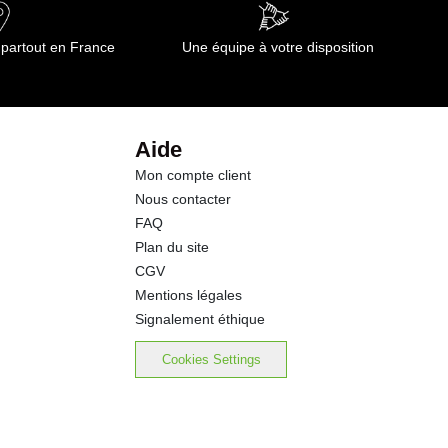
0.6 g
 partout en France
Une équipe à votre disposition
0.6 g
18.0 g
Aide
Mon compte client
0.51 g
Nous contacter
FAQ
Plan du site
CGV
Mentions légales
Signalement éthique
Cookies Settings