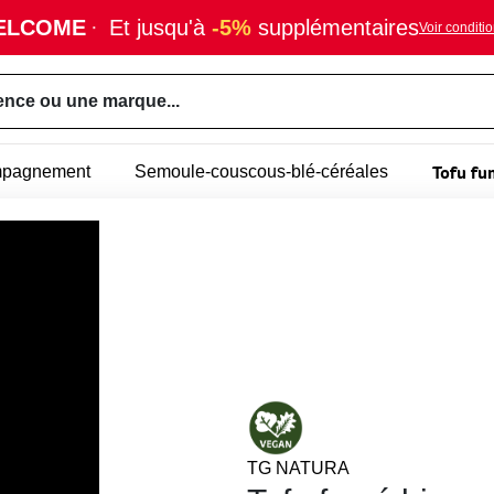
ELCOME
·
Et jusqu'à
-5%
supplémentaires
Voir conditi
ence ou une marque...
Tofu fu
mpagnement
Semoule-couscous-blé-céréales
TG NATURA