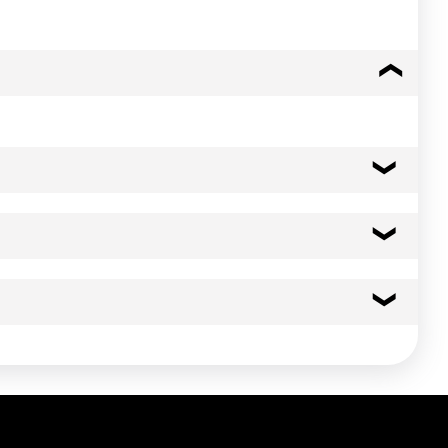
156 kcal
654 kj
9.1 g
1.50 g