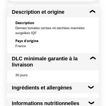
Description et origine
Description
Demies tomates cerises mi-séchées marinées
surgelées IQF
Pays d'origine
France
DLC minimale garantie à la
livraison
30 jours
Ingrédients et allergènes
Ingrédients :
Informations nutritionnelles
Tomate cerises mi séchées 93%, huile de colza, sel,