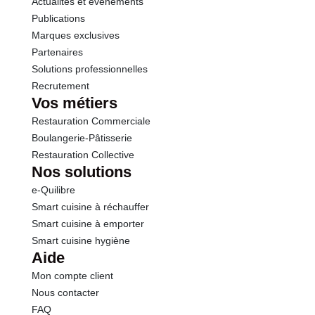
Actualités et événements
Sel
1.59 g
Publications
Marques exclusives
Partenaires
Solutions professionnelles
Recrutement
Vos métiers
Restauration Commerciale
Boulangerie-Pâtisserie
Restauration Collective
Nos solutions
e-Quilibre
Smart cuisine à réchauffer
Smart cuisine à emporter
Smart cuisine hygiène
Aide
Mon compte client
Nous contacter
FAQ