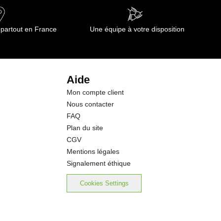
0.5 g
 partout en France
Une équipe à votre disposition
0.5 g
23.0 g
Aide
Mon compte client
1.60 g
Nous contacter
FAQ
Plan du site
CGV
Mentions légales
Signalement éthique
Cookies Settings