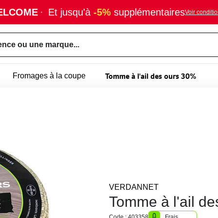
ELCOME
·
Et jusqu'à
-5%
supplémentaires
Voir conditi
ence ou une marque...
Tomme à l'ail des ours 30%
Fromages à la coupe
VERDANNET
Tomme à l'ail d
Code : 403358
Frais