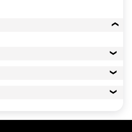
364 kcal
1523 kj
30.0 g
19.00 g