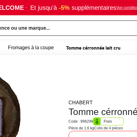
ELCOME
·
Et jusqu'à
-5%
supplémentaires
Voir conditi
ence ou une marque...
Tomme cérronnée lait cru
Fromages à la coupe
CHABERT
Tomme cérronnée
Code : 998298
Frais
Pièce de 1.6 kg
Colis de 4 pièces