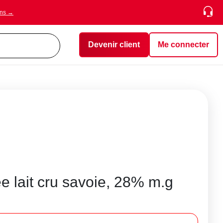
ons →
Devenir client
Me connecter
 lait cru savoie, 28% m.g