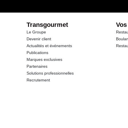
dont Sucres
Protéines
Transgourmet
Vos
Le Groupe
Restau
Sel
Devenir client
Boulan
Actualités et événements
Restau
Calcium
Publications
Marques exclusives
Partenaires
Solutions professionnelles
Recrutement