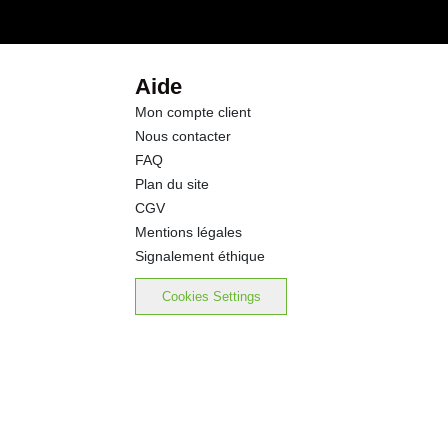
0.5 g
25.0 g
Aide
Mon compte client
1.48 g
Nous contacter
FAQ
634 mg
Plan du site
CGV
Mentions légales
Signalement éthique
Cookies Settings