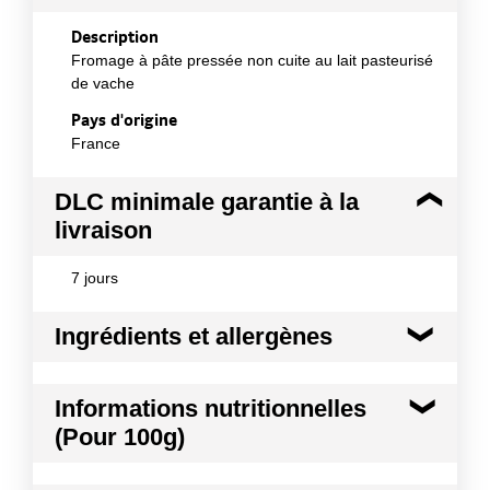
Description
Fromage à pâte pressée non cuite au lait pasteurisé
de vache
Pays d'origine
France
DLC minimale garantie à la
livraison
7 jours
Ingrédients et allergènes
Ingrédients :
Informations nutritionnelles
lait pasteurisé de vache, sel, présure, ferments,
(Pour 100g)
lysosyme d'oeuf E1105
Allergènes :
Kilocalories
362 kcal