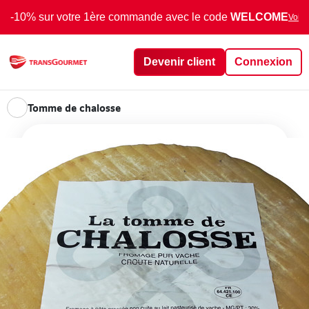
-10% sur votre 1ère commande avec le code
WELCOME
Voir 
Devenir client
Connexion
Tomme de chalosse