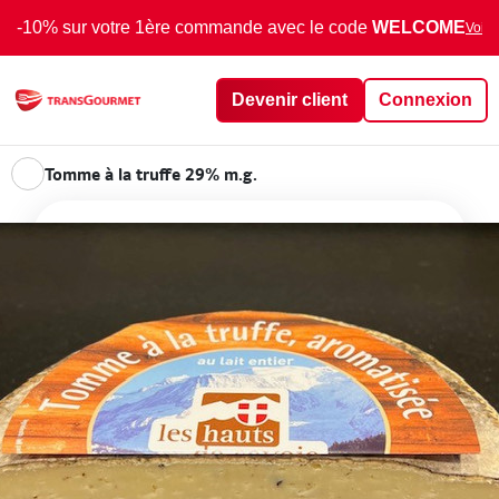
-10% sur votre 1ère commande avec le code
WELCOME
Voir 
Devenir client
Connexion
Tomme à la truffe 29% m.g.