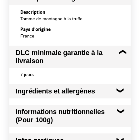
Description
Tomme de montagne à la truffe
Pays d'origine
France
DLC minimale garantie à la
livraison
7 jours
Ingrédients et allergènes
Ingrédients :
Informations nutritionnelles
Lait de vache pasteurisé (Origine France), sel,
(Pour 100g)
truffes d¿été (Tuber aestivum) 1%, arôme naturel,
ferments (lait), présure
Kilocalories
343 kcal
Allergènes :