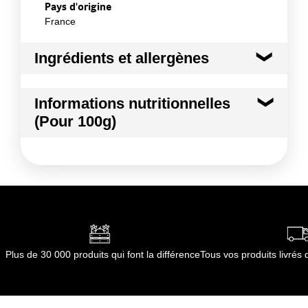
Pays d'origine
France
Ingrédients et allergènes
Ingrédients :
Informations nutritionnelles
TOPINAMBOUR
(Pour 100g)
Conformément aux informations transmises
par le(s) fournisseur(s) de Transgourmet
Kilocalories
57 kcal
Opérations
Kilojoules
237 kj
Matières grasses
0.3 g
dont Acides gras saturés
0.11 g
Plus de 30 000 produits qui font la différence
Tous vos produits livré
Glucides
11.5 g