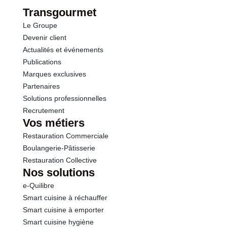
dont Sucres
9.6 g
Transgourmet
Le Groupe
Fibres
2.1 g
Devenir client
Actualités et événements
Protéines
1.9 g
Publications
Marques exclusives
Sel
0.01 g
Partenaires
Solutions professionnelles
Recrutement
Sodium
3.50 g
Vos métiers
Restauration Commerciale
Boulangerie-Pâtisserie
Restauration Collective
Nos solutions
e-Quilibre
Smart cuisine à réchauffer
Smart cuisine à emporter
Smart cuisine hygiène