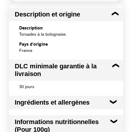
Description et origine
Description
Torsades à la bolognaise.
Pays d'origine
France
DLC minimale garantie à la
livraison
30 jours
Ingrédients et allergènes
Ingrédients :
Informations nutritionnelles
Eau ; tomate concassée (tomate, jus de tomate,
(Pour 100g)
acidifiant : E330, affermissant : E509) 22,7 % ;