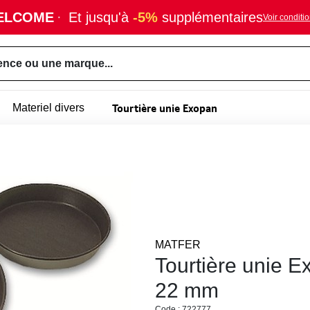
ELCOME
·
Et jusqu'à
-5%
supplémentaires
Voir conditi
ence ou une marque...
Tourtière unie Exopan
Materiel divers
MATFER
Tourtière unie E
22 mm
Code : 722777