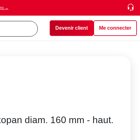
ons →
Devenir client
Me connecter
xopan diam. 160 mm - haut.