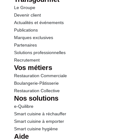
Le Groupe
Protéines
3.7 g
Devenir client
Actualités et événements
Sel
0.20 g
Publications
Marques exclusives
Partenaires
Solutions professionnelles
Recrutement
Vos métiers
Restauration Commerciale
Boulangerie-Pâtisserie
Restauration Collective
Nos solutions
e-Quilibre
Smart cuisine à réchauffer
Smart cuisine à emporter
Smart cuisine hygiène
Aide