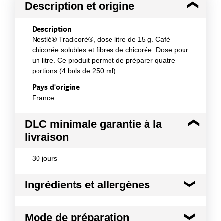
Description et origine
Description
Nestlé® Tradicoré®, dose litre de 15 g. Café
chicorée solubles et fibres de chicorée. Dose pour
un litre. Ce produit permet de préparer quatre
portions (4 bols de 250 ml).
Pays d'origine
France
DLC minimale garantie à la
livraison
30 jours
Ingrédients et allergènes
Ingrédients :
Mode de préparation
Café soluble (48,5%), fibres de chicorée