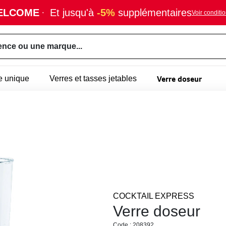
ELCOME
·
Et jusqu'à
-5%
supplémentaires
Voir conditi
ence ou une marque...
Verre doseur
e unique
Verres et tasses jetables
COCKTAIL EXPRESS
Verre doseur
Code : 208392