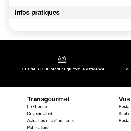
Infos pratiques
Conditions de stockage avant ouverture :
Température 
Conformément aux informations transmises par le(s) f
Plus de 30 000 produits qui font la différence
Tou
Transgourmet
Vos
Le Groupe
Restau
Devenir client
Boulan
Actualités et événements
Restau
Publications