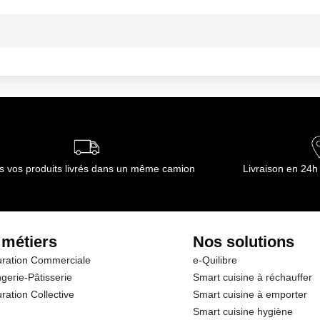
ambiante
ournisseur(s) de Transgourmet Opérations
s vos produits livrés dans un même camion
Livraison en 24h
 métiers
Nos solutions
ration Commerciale
e-Quilibre
gerie-Pâtisserie
Smart cuisine à réchauffer
ration Collective
Smart cuisine à emporter
Smart cuisine hygiène