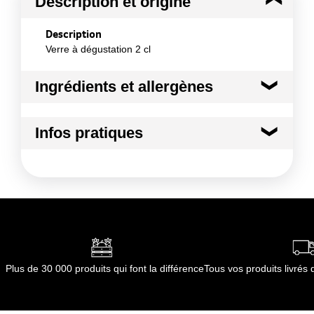
Description et origine
Description
Verre à dégustation 2 cl
Ingrédients et allergènes
Ingrédients :
Infos pratiques
Matière : Verre sodocalcique
Conformément aux informations transmises
Conditions de stockage avant ouverture
par le(s) fournisseur(s) de Transgourmet
:
Opérations
Température ambiante
Conditions de stockage après ouverture
:
Température ambiante
Durée totale du produit :
Non applicable
Conformément aux informations transmises
Plus de 30 000 produits qui font la différence
Tous vos produits livré
par le(s) fournisseur(s) de Transgourmet
Opérations