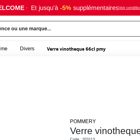
ELCOME
·
Et jusqu'à
-5%
supplémentaires
Voir conditi
ence ou une marque...
Verre vinotheque 66cl pmy
rime
Divers
POMMERY
Verre vinothequ
Code : 203113