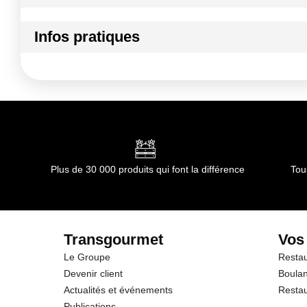
Ingrédients :
Infos pratiques
non applicable
Conformément aux informations transmises par le(s) f
Conditions de stockage avant ouverture :
température a
Durée totale du produit :
non applicable
Conformément aux informations transmises par le(s) f
Plus de 30 000 produits qui font la différence
Tou
Transgourmet
Vos
Le Groupe
Restau
Devenir client
Boulan
Actualités et événements
Restau
Publications