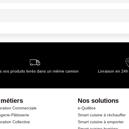
ournisseur(s) de Transgourmet Opérations
mbiante
ournisseur(s) de Transgourmet Opérations
s vos produits livrés dans un même camion
Livraison en 24h
 métiers
Nos solutions
ration Commerciale
e-Quilibre
gerie-Pâtisserie
Smart cuisine à réchauffer
ration Collective
Smart cuisine à emporter
Smart cuisine hygiène