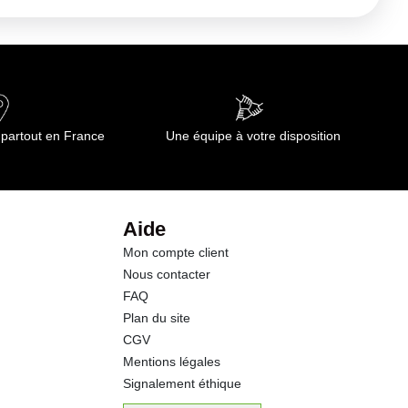
159 kj
0.8 g
0.20 g
 partout en France
Une équipe à votre disposition
4.2 g
2.0 g
Aide
Mon compte client
5.6 g
Nous contacter
FAQ
3.6 g
Plan du site
CGV
0.28 g
Mentions légales
Signalement éthique
34.70 g