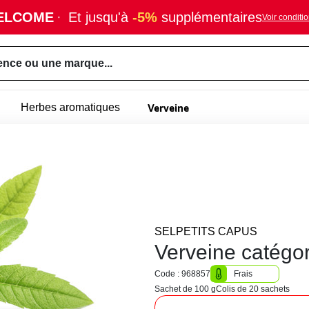
ELCOME
·
Et jusqu'à
-5%
supplémentaires
Voir conditi
ence ou une marque...
Verveine
Herbes aromatiques
SELPETITS CAPUS
Verveine catégor
Code : 968857
Frais
Sachet de 100 g
Colis de 20 sachets