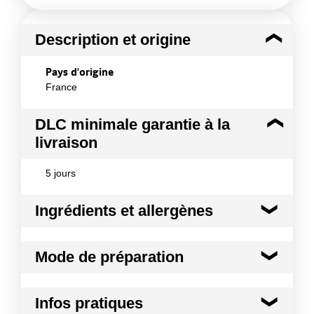
Description et origine
Pays d'origine
France
DLC minimale garantie à la
livraison
5 jours
Ingrédients et allergènes
Ingrédients :
Mode de préparation
100% viande bovine
Conformément aux informations transmises
Cas de la viande fraîche : Il est conseillé
par le(s) fournisseur(s) de Transgourmet
Infos pratiques
d¿ouvrir les barquettes quelques minutes
Opérations