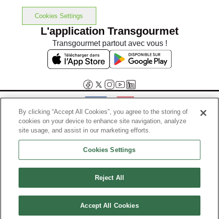
Cookies Settings
L'application Transgourmet
Transgourmet partout avec vous !
By clicking “Accept All Cookies”, you agree to the storing of
cookies on your device to enhance site navigation, analyze
Interdiction de vente de boissons alcooliques aux mineurs de
site usage, and assist in our marketing efforts.
moins de 18 ans
Cookies Settings
La preuve de majorité de l'acheteur est exigée au moment de la vente
en ligne.
Code de la santé publique, Aar.l.3342-1 et l.3353-3
Reject All
© Tous droits réservés
Accept All Cookies