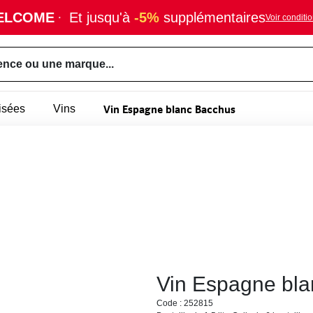
ELCOME
·
Et jusqu'à
-5%
supplémentaires
Voir conditi
ence ou une marque...
Vin Espagne blanc Bacchus
isées
Vins
Vin Espagne bl
Code : 252815