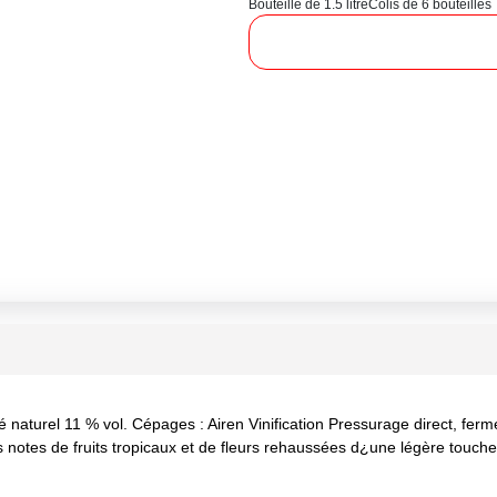
Bouteille de 1.5 litre
Colis de 6 bouteilles
aturel 11 % vol. Cépages : Airen Vinification Pressurage direct, ferme
s notes de fruits tropicaux et de fleurs rehaussées d¿une légère touche