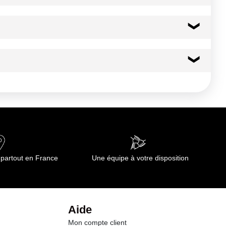
0.0 g
0.00 g
 fermé Eviter les chocs thermiques importants et répétés
 dans des conditions appropriées
0.0 g
0.0 g
0.0 g
 partout en France
Une équipe à votre disposition
0.0 g
0.00 g
Aide
Mon compte client