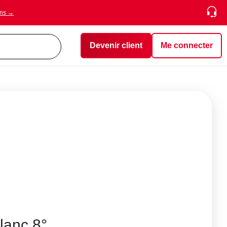
ons →
Devenir client
Me connecter
blanc 8°