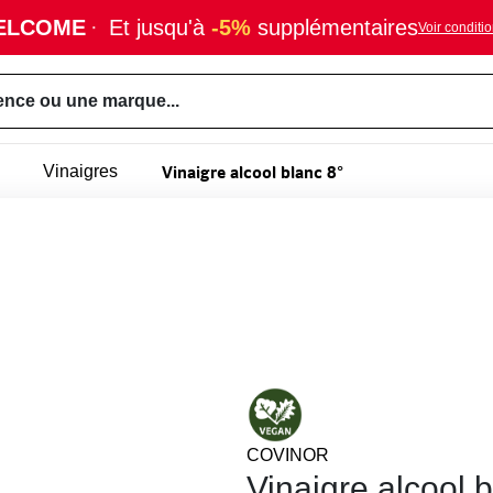
ELCOME
·
Et jusqu'à
-5%
supplémentaires
Voir conditi
ence ou une marque...
Vinaigre alcool blanc 8°
Vinaigres
COVINOR
Vinaigre alcool 