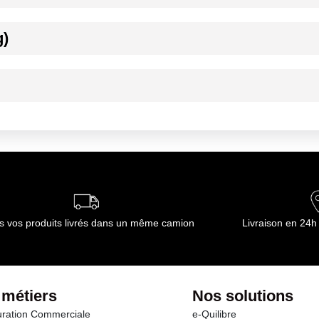
g)
ournisseur(s) de Transgourmet Opérations
 température ambiante de +12°C à +25°C dans son emballage d¿origine
la date jusqu¿à laquelle la denrée conserve ses propriétés spécifiques
ournisseur(s) de Transgourmet Opérations
s vos produits livrés dans un même camion
Livraison en 24h
 métiers
Nos solutions
ration Commerciale
e-Quilibre