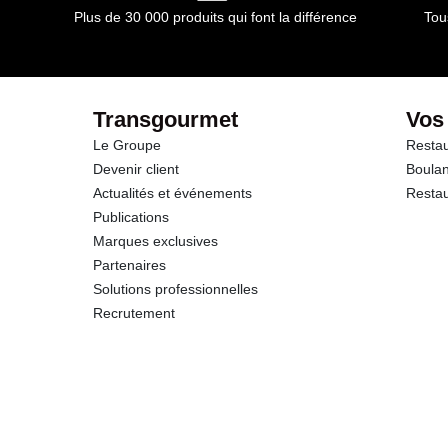
Plus de 30 000 produits qui font la différence
Tou
dont Sucres
Fibres
Transgourmet
Vos
Le Groupe
Restau
Protéines
Devenir client
Boulan
Actualités et événements
Restau
Sel
Publications
Marques exclusives
Partenaires
Solutions professionnelles
Recrutement