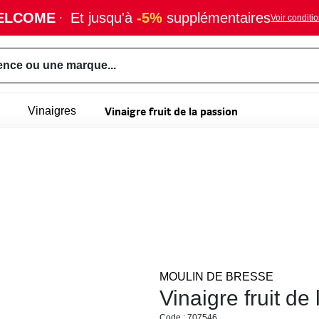
ELCOME
·
Et jusqu'à
-5%
supplémentaires
Voir conditi
ence ou une marque...
Vinaigre fruit de la passion
Vinaigres
MOULIN DE BRESSE
Vinaigre fruit de
Code : 707546