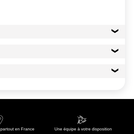
glement n°648/2004 et ses modifications. - Moins de 5% d'Agents
isations. - Laisser agir 15 min sans faire couler d'eau. En
ire couler d'eau. - Reboucher immédiatement le flacon. -
 partout en France
Une équipe à votre disposition