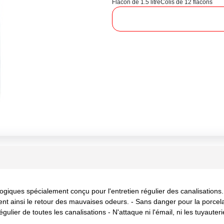
Flacon de 1.5 litre
Colis de 12 flacons
iques spécialement conçu pour l'entretien régulier des canalisatio
ent ainsi le retour des mauvaises odeurs. - Sans danger pour la porcela
lier de toutes les canalisations - N'attaque ni l'émail, ni les tuyauter