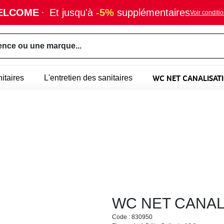
ELCOME
·
Et jusqu'à
-5%
supplémentaires
Voir conditi
ence ou une marque...
WC NET CANALISATI
itaires
L'entretien des sanitaires
WC NET CANALI
Code : 830950