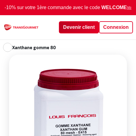
-10% sur votre 1ère commande avec le code
WELCOME
Voir 
Devenir client
Connexion
Xanthane gomme 80