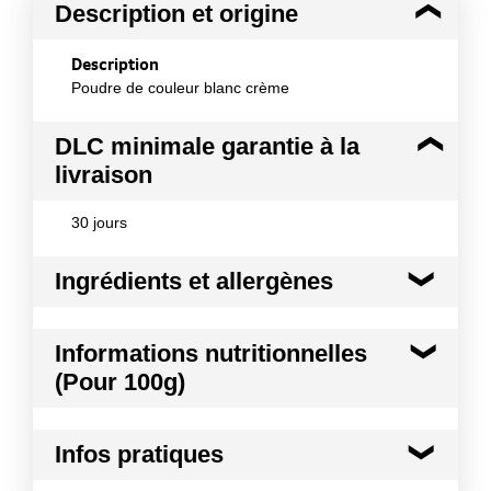
Description et origine
Description
Poudre de couleur blanc crème
DLC minimale garantie à la
livraison
30 jours
Ingrédients et allergènes
Ingrédients :
Informations nutritionnelles
Métabolite secondaire (biopolymère sur substrat
(Pour 100g)
hydrocarboné) obtenu par fermentation en culture
pure d'un hydrate de carbone avec la bactérie
Xanthomonas Campestris, purifié par extraction à
Kilocalories
24 kcal
partir d'une précipitation alcoolique (éthanol ou
Infos pratiques
isopropanol), stérilisé, puis séché et broyé.
Kilojoules
100 kj